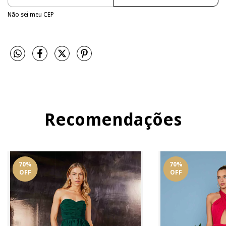
Não sei meu CEP
Recomendações
70
%
70
%
OFF
OFF