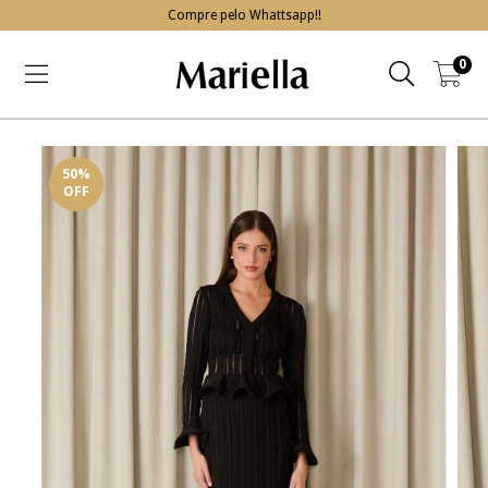
Compre pelo Whattsapp!!
0
50
%
OFF