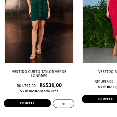
VESTIDO CURTO TAYLOR VERDE
VESTIDO M
LONDRES
R$1.997,00
R$539,00
R$1.797,00
5
x de
R$119
5
x de
R$107,80
sem juros
COMPRAR
COMPRAR