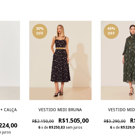
30
%
40
%
OFF
OFF
VESTIDO MIDI BRUNA
VESTIDO MID
+ CALÇA
R$1.505,00
R
R$2.150,00
R$3.290,00
224,00
6
x de
R$250,83
sem juros
6
x de
R$329,0
 juros