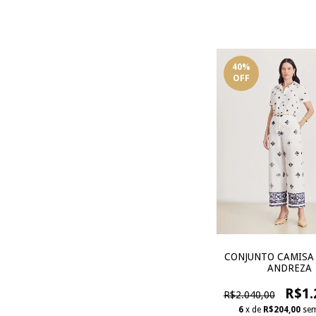
40
%
OFF
CONJUNTO CAMISA 
ANDREZA
R$1.
R$2.040,00
6
x de
R$204,00
sem