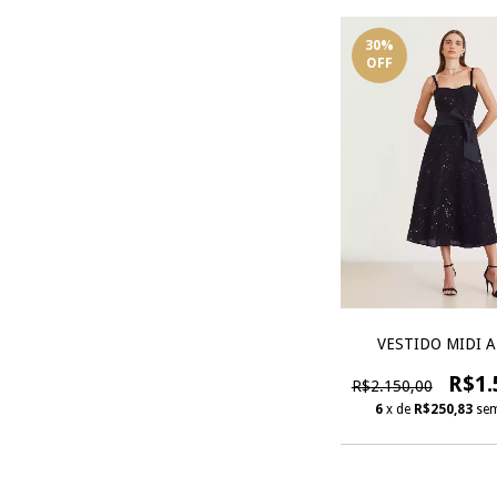
30
%
OFF
VESTIDO MIDI 
R$1.
R$2.150,00
6
x de
R$250,83
sem