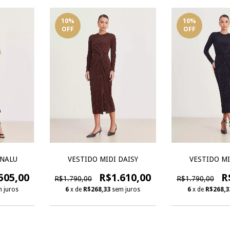
10
%
10
%
OFF
OFF
ANALU
VESTIDO MIDI DAISY
VESTIDO MI
505,00
R$1.610,00
R
R$1.790,00
R$1.790,00
 juros
6
x de
R$268,33
sem juros
6
x de
R$268,3