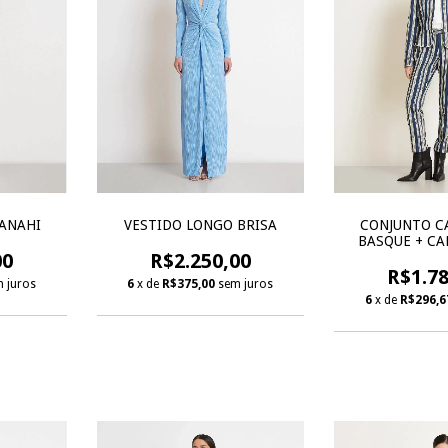
ANAHI
VESTIDO LONGO BRISA
CONJUNTO C
BASQUE + CA
00
R$2.250,00
R$1.78
 juros
6
x de
R$375,00
sem juros
6
x de
R$296,6