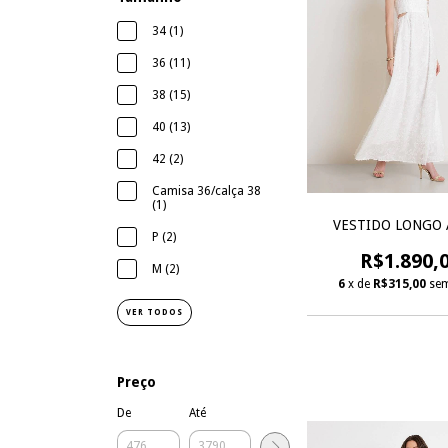
34 (1)
36 (11)
38 (15)
40 (13)
42 (2)
Camisa 36/calça 38
(1)
VESTIDO LONGO 
P (2)
R$1.890,
M (2)
6
x de
R$315,00
sem
VER TODOS
Preço
De
Até