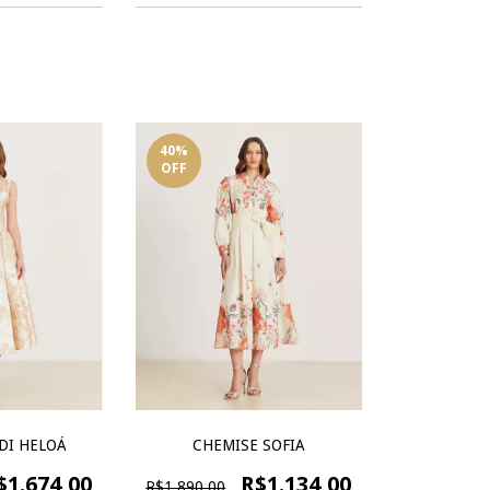
40
%
OFF
CHEMISE SOFIA
DI HELOÁ
R$1.134,00
$1.674,00
R$1.890,00