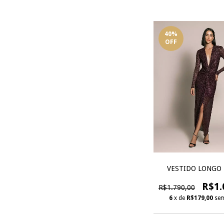
40
%
OFF
VESTIDO LONGO 
R$1.
R$1.790,00
6
x de
R$179,00
sem