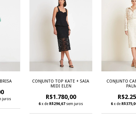
BRISA
CONJUNTO TOP KATE + SAIA
CONJUNTO CAM
MIDI ELEN
PAL
00
R$1.780,00
R$2.25
 juros
6
x de
R$296,67
sem juros
6
x de
R$375,0