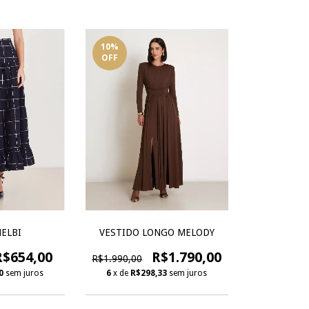
10
%
OFF
HELBI
VESTIDO LONGO MELODY
R$654,00
R$1.790,00
R$1.990,00
0
sem juros
6
x de
R$298,33
sem juros