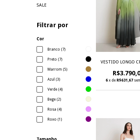
SALE
Filtrar por
Cor
Branco (7)
Preto (7)
VESTIDO LONGO C
Marrom (5)
R$3.790,
Azul (3)
6
x de
R$631,67
sem
Verde (4)
Bege (2)
Rosa (4)
Roxo (1)
Tamanho