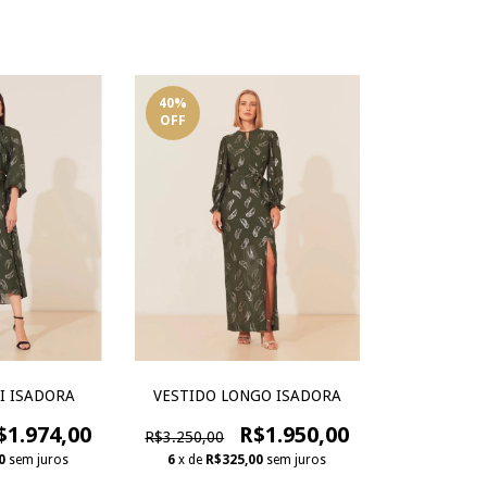
40
%
OFF
I ISADORA
VESTIDO LONGO ISADORA
$1.974,00
R$1.950,00
R$3.250,00
0
sem juros
6
x de
R$325,00
sem juros