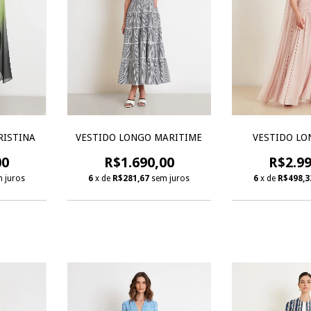
VESTIDO LONGO MARITIME
RISTINA
VESTIDO LO
R$1.690,00
00
R$2.99
6
x de
R$281,67
sem juros
 juros
6
x de
R$498,3