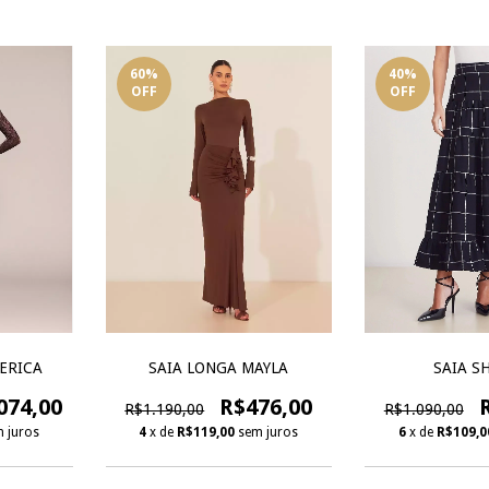
60
%
40
%
OFF
OFF
ERICA
SAIA LONGA MAYLA
SAIA S
074,00
R$476,00
R$1.190,00
R$1.090,00
 juros
4
x de
R$119,00
sem juros
6
x de
R$109,0