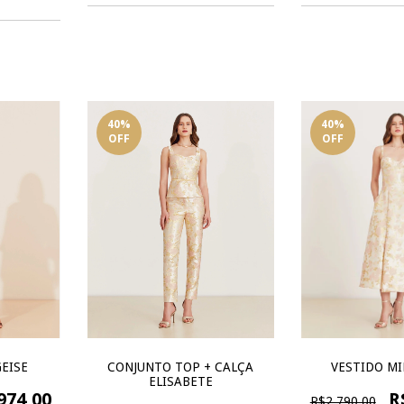
40
%
40
%
OFF
OFF
GEISE
CONJUNTO TOP + CALÇA
VESTIDO MI
ELISABETE
974,00
R
R$2.790,00