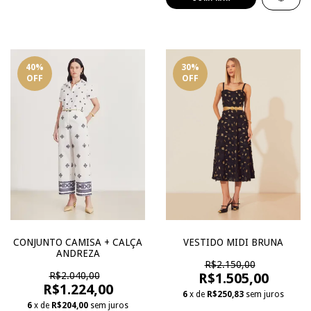
40
%
30
%
OFF
OFF
VESTIDO MIDI BRUNA
CONJUNTO CAMISA + CALÇA
ANDREZA
R$2.150,00
R$1.505,00
R$2.040,00
R$1.224,00
6
x de
R$250,83
sem juros
6
x de
R$204,00
sem juros