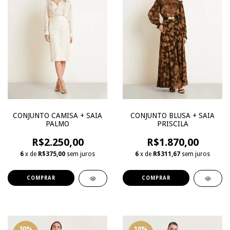
CONJUNTO CAMISA + SAIA
CONJUNTO BLUSA + SAIA
PALMO
PRISCILA
R$2.250,00
R$1.870,00
6
x de
R$375,00
sem juros
6
x de
R$311,67
sem juros
COMPRAR
COMPRAR
30
%
10
%