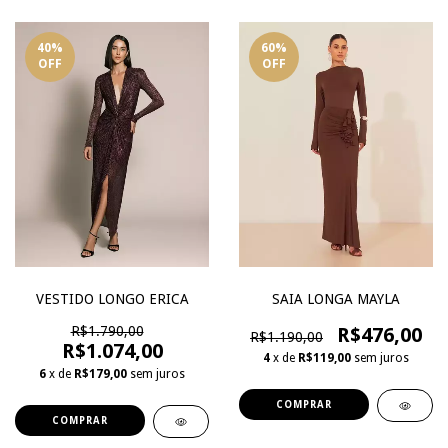
40
%
60
%
OFF
OFF
VESTIDO LONGO ERICA
SAIA LONGA MAYLA
R$1.790,00
R$476,00
R$1.190,00
R$1.074,00
4
x de
R$119,00
sem juros
6
x de
R$179,00
sem juros
COMPRAR
COMPRAR