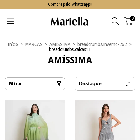
Compre pelo Whattsapp!!
0
Início
>
MARCAS
>
AMÍSSIMA
>
breadcrumbs.inverno-262
>
breadcrumbs.calcas11
AMÍSSIMA
Filtrar