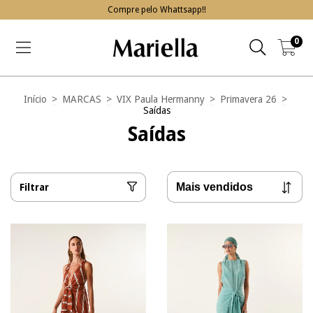
Compre pelo Whattsapp!!
0
Início
>
MARCAS
>
VIX Paula Hermanny
>
Primavera 26
>
Saídas
Saídas
Filtrar