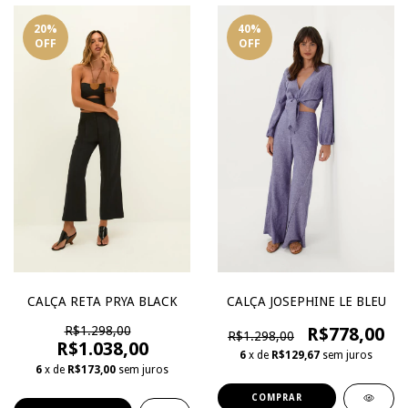
20
%
40
%
OFF
OFF
CALÇA RETA PRYA BLACK
CALÇA JOSEPHINE LE BLEU
R$1.298,00
R$778,00
R$1.298,00
R$1.038,00
6
x de
R$129,67
sem juros
6
x de
R$173,00
sem juros
COMPRAR