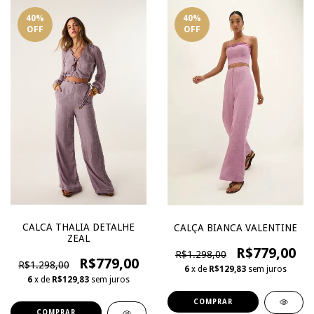
40
%
40
%
OFF
OFF
CALCA THALIA DETALHE
CALÇA BIANCA VALENTINE
ZEAL
R$779,00
R$1.298,00
R$779,00
R$1.298,00
6
x de
R$129,83
sem juros
6
x de
R$129,83
sem juros
COMPRAR
COMPRAR