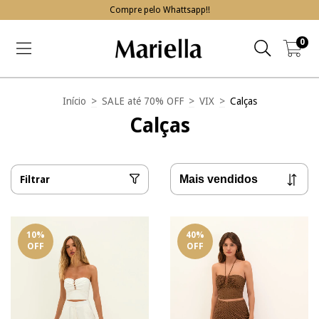
Compre pelo Whattsapp!!
0
Início
>
SALE até 70% OFF
>
VIX
>
Calças
Calças
Filtrar
10
%
40
%
OFF
OFF