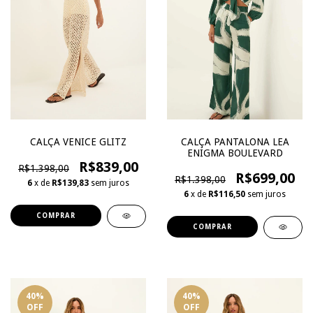
CALÇA VENICE GLITZ
CALÇA PANTALONA LEA
ENIGMA BOULEVARD
R$839,00
R$1.398,00
R$699,00
R$1.398,00
6
x de
R$139,83
sem juros
6
x de
R$116,50
sem juros
COMPRAR
COMPRAR
40
%
40
%
OFF
OFF