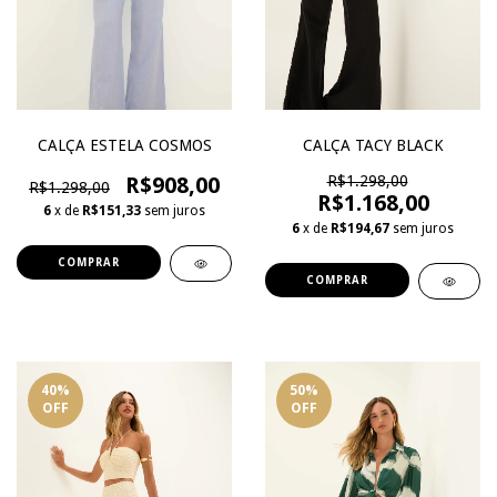
CALÇA ESTELA COSMOS
CALÇA TACY BLACK
R$908,00
R$1.298,00
R$1.298,00
R$1.168,00
6
x de
R$151,33
sem juros
6
x de
R$194,67
sem juros
COMPRAR
COMPRAR
40
%
50
%
OFF
OFF