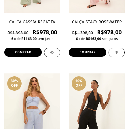
CALCA CASSIA REGATTA
CALÇA STACY ROSEWATER
R$978,00
R$978,00
R$1.398,00
R$1.398,00
6
x de
R$163,00
sem juros
6
x de
R$163,00
sem juros
COMPRAR
COMPRAR
30
%
10
%
OFF
OFF