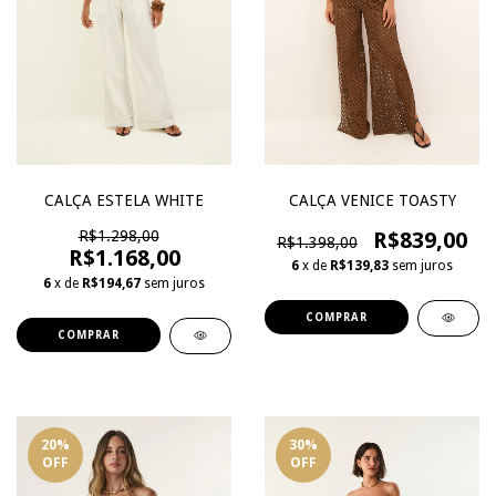
CALÇA ESTELA WHITE
CALÇA VENICE TOASTY
R$1.298,00
R$839,00
R$1.398,00
R$1.168,00
6
x de
R$139,83
sem juros
6
x de
R$194,67
sem juros
COMPRAR
COMPRAR
20
%
30
%
OFF
OFF