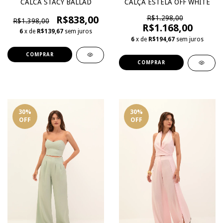
CALCA STACY BALLAD
CALÇA ESTELA OFF WHITE
R$838,00
R$1.298,00
R$1.398,00
R$1.168,00
6
x de
R$139,67
sem juros
6
x de
R$194,67
sem juros
COMPRAR
COMPRAR
30
%
30
%
OFF
OFF