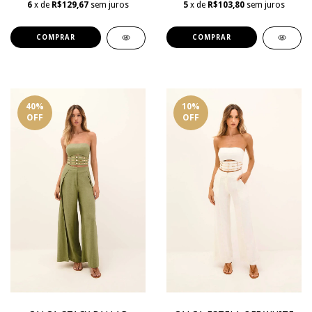
6
x de
R$129,67
sem juros
5
x de
R$103,80
sem juros
COMPRAR
COMPRAR
40
%
10
%
OFF
OFF