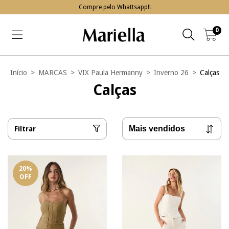
Compre pelo Whattsapp!!
0
Início
>
MARCAS
>
VIX Paula Hermanny
>
Inverno 26
>
Calças
Calças
Filtrar
20
%
OFF