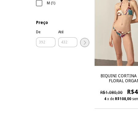
M (1)
Preço
De
Até
BIQUINI CORTINA
FLORAL ORGA
R$4
R$1.080,00
4
x de
R$108,00
sem