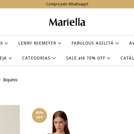
Compre pelo Whattsapp!!
IX
LENNY NIEMEYER
FABULOUS AGILITÁ
A
VEJA
CATEGORIAS
SALE até 70% OFF
CATÁ
>
Biquínis
60
%
OFF