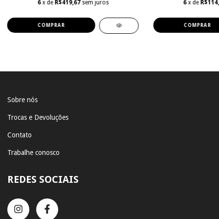
6
x de
R$419,67
sem juros
6
x de
R$114
COMPRAR
COMPRAR
Sobre nós
Trocas e Devoluções
Contato
Trabalhe conosco
REDES SOCIAIS