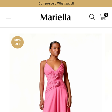
Compre pelo Whattsapp!!
0
60
%
OFF