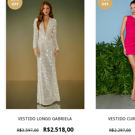
OFF
OFF
VESTIDO LONGO GABRIELA
VESTIDO CUR
R$2.518,00
R$3.597,00
R$2.297,00