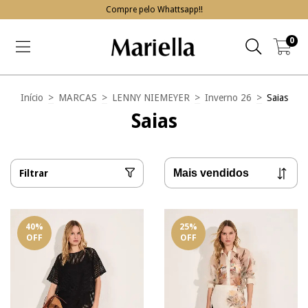
Compre pelo Whattsapp!!
0
Início
>
MARCAS
>
LENNY NIEMEYER
>
Inverno 26
>
Saias
Saias
Filtrar
40
%
25
%
OFF
OFF