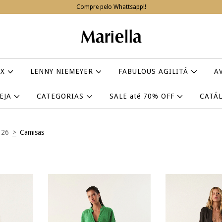
Compre pelo Whattsapp!!
IX
LENNY NIEMEYER
FABULOUS AGILITÁ
A
VEJA
CATEGORIAS
SALE até 70% OFF
CATÁ
 26
>
Camisas