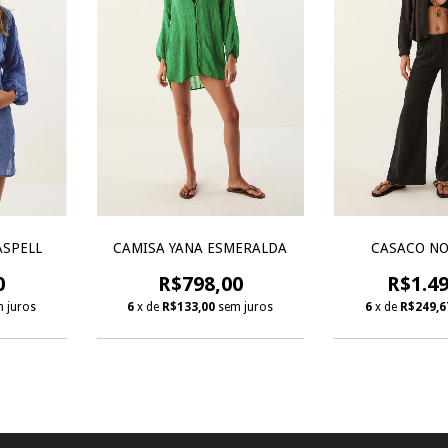
ASPELL
CAMISA YANA ESMERALDA
CASACO NO
0
R$798,00
R$1.49
 juros
6
x de
R$133,00
sem juros
6
x de
R$249,6