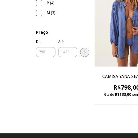
P (4)
M (3)
Preço
De
Até
CAMISA YANA SE
R$798,0
6
x de
R$133,00
sem