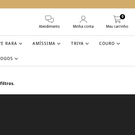
0
Atendimento
Minha conta
Meu carrinho
VE RARA
AMÍSSIMA
TRIYA
COURO
LOGOS
iltros.