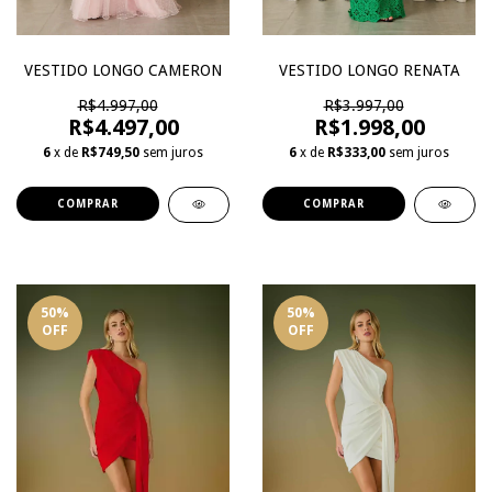
VESTIDO LONGO CAMERON
VESTIDO LONGO RENATA
R$4.997,00
R$3.997,00
R$4.497,00
R$1.998,00
6
x de
R$749,50
sem juros
6
x de
R$333,00
sem juros
COMPRAR
COMPRAR
50
%
50
%
OFF
OFF