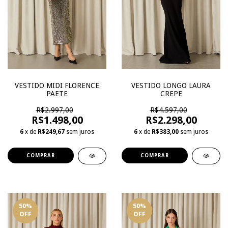
VESTIDO MIDI FLORENCE
VESTIDO LONGO LAURA
PAETE
CREPE
R$2.997,00
R$4.597,00
R$1.498,00
R$2.298,00
6
x de
R$249,67
sem juros
6
x de
R$383,00
sem juros
COMPRAR
COMPRAR
50
%
50
%
OFF
OFF