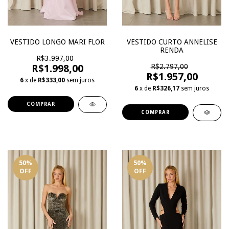
VESTIDO CURTO ANNELISE
VESTIDO LONGO MARI FLOR
RENDA
R$3.997,00
R$2.797,00
R$1.998,00
R$1.957,00
6
x de
R$333,00
sem juros
6
x de
R$326,17
sem juros
COMPRAR
COMPRAR
50
%
50
%
OFF
OFF