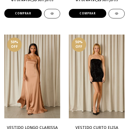
6
x de
R$191,33
sem juros
6
x de
R$191,33
sem juros
COMPRAR
COMPRAR
50
%
50
%
OFF
OFF
VESTIDO CURTO ELISA
VESTIDO LONGO CLARISSA