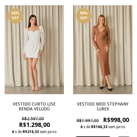
50
%
50
%
OFF
OFF
VESTIDO MIDI STEPHANY
VESTIDO CURTO LISE
LUREX
RENDA VELUDO
R$998,00
R$2.597,00
R$1.997,00
R$1.298,00
6
x de
R$166,33
sem juros
6
x de
R$216,33
sem juros