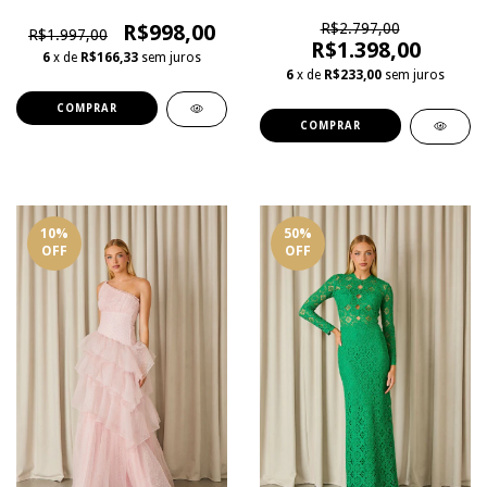
R$998,00
R$2.797,00
R$1.997,00
R$1.398,00
6
x de
R$166,33
sem juros
6
x de
R$233,00
sem juros
COMPRAR
COMPRAR
10
%
50
%
OFF
OFF