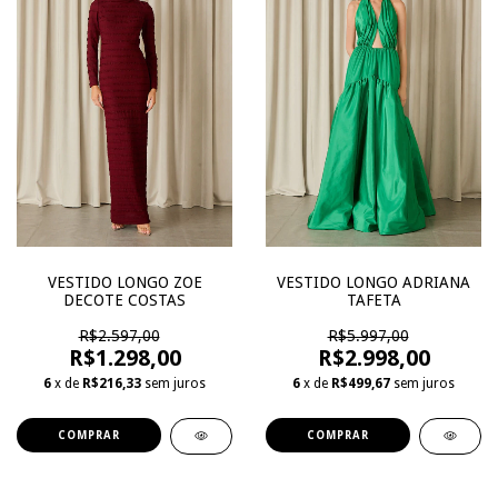
VESTIDO LONGO ADRIANA
VESTIDO LONGO ZOE
TAFETA
DECOTE COSTAS
R$5.997,00
R$2.597,00
R$2.998,00
R$1.298,00
6
x de
R$499,67
sem juros
6
x de
R$216,33
sem juros
COMPRAR
COMPRAR