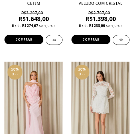
VELUDO COM CRISTAL
CETIM
R$2.797,00
R$3.297,00
R$1.398,00
R$1.648,00
6
x de
R$233,00
sem juros
6
x de
R$274,67
sem juros
COMPRAR
COMPRAR
50
%
30
%
OFF
OFF