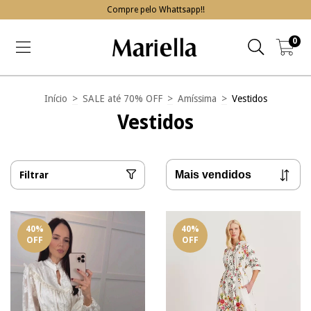
Compre pelo Whattsapp!!
0
Início
>
SALE até 70% OFF
>
Amíssima
>
Vestidos
Vestidos
Filtrar
40
%
40
%
OFF
OFF