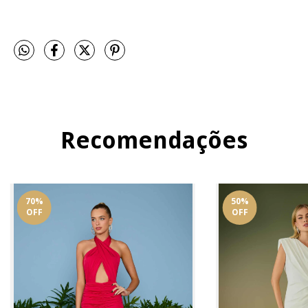
Recomendações
70
%
50
%
OFF
OFF