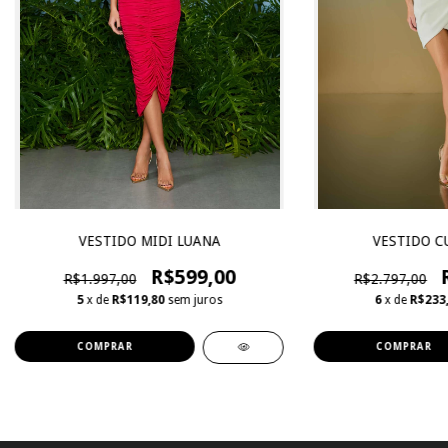
VESTIDO MIDI LUANA
VESTIDO C
R$599,00
R$1.997,00
R$2.797,00
5
x de
R$119,80
sem juros
6
x de
R$233
COMPRAR
COMPRAR