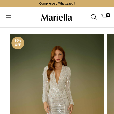
Compre pelo Whattsapp!!
0
30
%
OFF