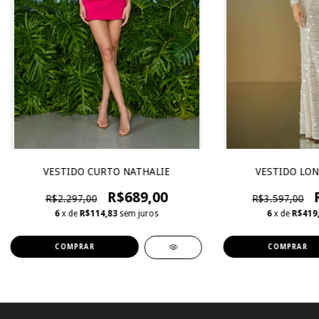
VESTIDO CURTO NATHALIE
VESTIDO LON
R$689,00
R$2.297,00
R$3.597,00
6
x de
R$114,83
sem juros
6
x de
R$419
COMPRAR
COMPRAR