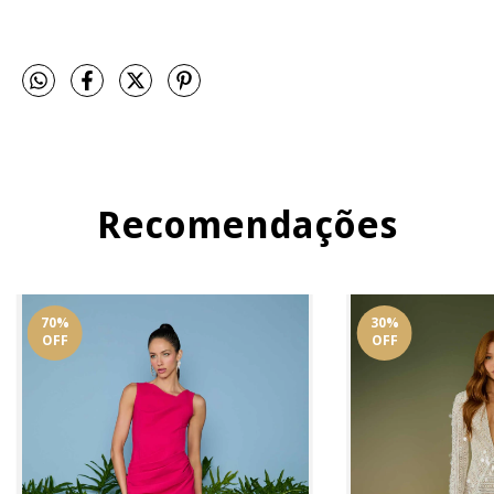
Recomendações
70
%
30
%
OFF
OFF