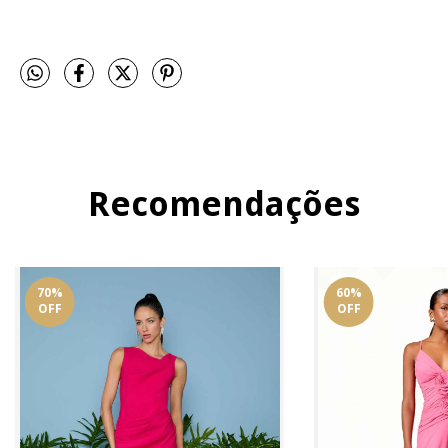
Recomendações
70
%
60
%
OFF
OFF