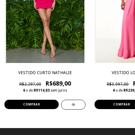
VESTIDO CURTO NATHALIE
VESTIDO L
R$689,00
R$2.297,00
R$3.597,00
6
x de
R$114,83
sem juros
6
x de
R$239
COMPRAR
COMPRAR