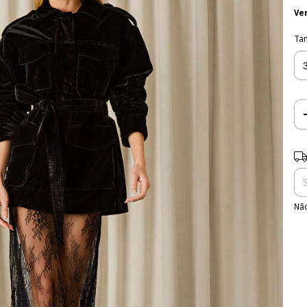
Ve
Ta
Ent
Não