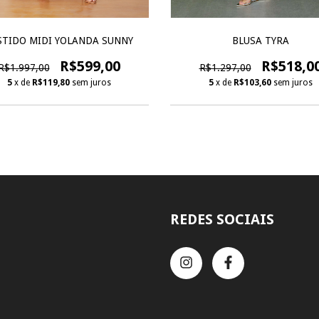
BLUSA TYRA
STIDO MIDI YOLANDA SUNNY
R$518,0
R$599,00
R$1.297,00
R$1.997,00
5
x de
R$103,60
sem juros
5
x de
R$119,80
sem juros
REDES SOCIAIS