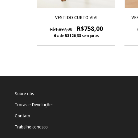
VE
 BLAKE
VESTIDO CURTO VIVI
438,00
R$758,00
R$1.897,00
m juros
6
x de
R$126,33
sem juros
Sobre nós
Trocas e Devoluções
Contato
Trabalhe conosco