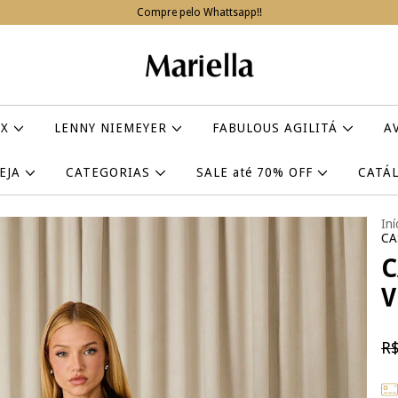
Compre pelo Whattsapp!!
IX
LENNY NIEMEYER
FABULOUS AGILITÁ
A
VEJA
CATEGORIAS
SALE até 70% OFF
CATÁ
Iní
CA
C
V
R$