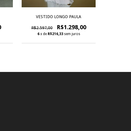
VESTID
VESTIDO LONGO PAULA
0
R$1.298,00
R$3.597,
R$2.597,00
6
x de
6
x de
R$216,33
sem juros