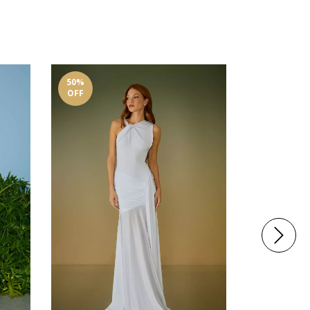
50
%
30
%
OFF
OFF