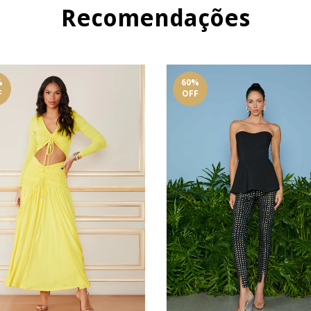
Recomendações
%
60
%
F
OFF