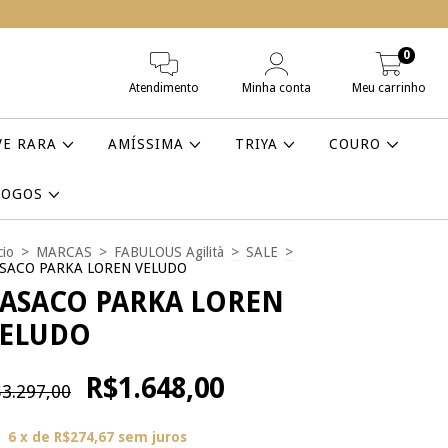
0
Atendimento
Minha conta
Meu carrinho
VE RARA
AMÍSSIMA
TRIYA
COURO
LOGOS
cio
>
MARCAS
>
FABULOUS Agilità
>
SALE
>
SACO PARKA LOREN VELUDO
ASACO PARKA LOREN
ELUDO
R$1.648,00
3.297,00
6
x de
R$274,67
sem juros