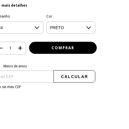
r mais detalhes
manho
Cor
regas para o CEP:
ALTERAR CEP
Meios de envio
CALCULAR
 sei meu CEP