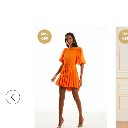
60
%
70
OFF
OF