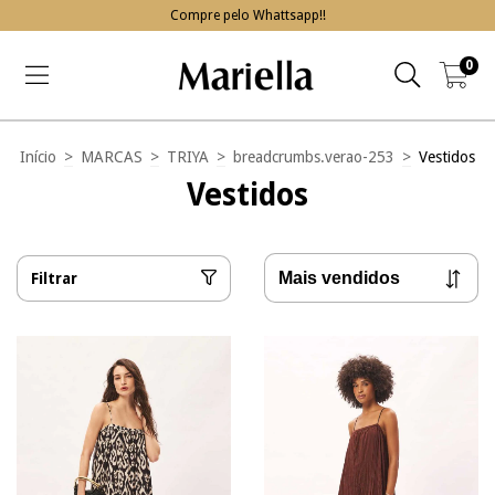
Compre pelo Whattsapp!!
0
Início
>
MARCAS
>
TRIYA
>
breadcrumbs.verao-253
>
Vestidos
Vestidos
Filtrar