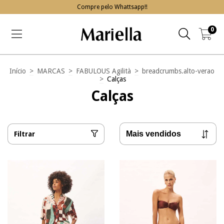
Compre pelo Whattsapp!!
0
Início
>
MARCAS
>
FABULOUS Agilità
>
breadcrumbs.alto-verao
>
Calças
Calças
Filtrar