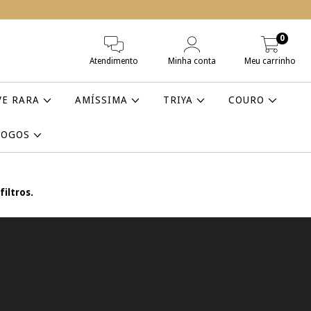
0
Atendimento
Minha conta
Meu carrinho
VE RARA
AMÍSSIMA
TRIYA
COURO
LOGOS
iltros.