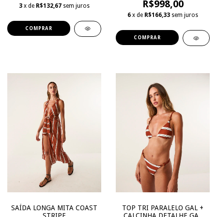
R$998,00
3
x de
R$132,67
sem juros
6
x de
R$166,33
sem juros
COMPRAR
COMPRAR
SAÍDA LONGA MITA COAST
TOP TRI PARALELO GAL +
STRIPE
CALCINHA DETALHE GAL