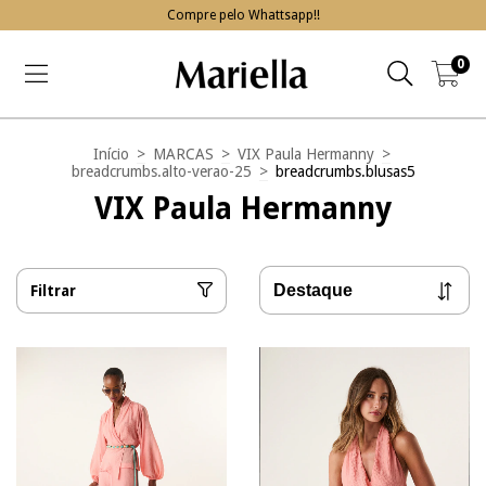
Compre pelo Whattsapp!!
0
Início
>
MARCAS
>
VIX Paula Hermanny
>
breadcrumbs.alto-verao-25
>
breadcrumbs.blusas5
VIX Paula Hermanny
Filtrar